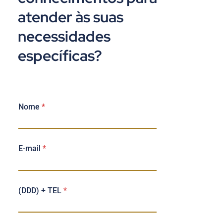
atender às suas
necessidades
específicas?
Nome
*
*
E-mail
*
(
D
D
D
)
(DDD) + TEL
*
T
E
L